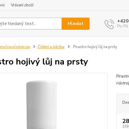
vis
Vrácení zboží
+420
Hledat
Po-Pá 
myčcové nástroje
Čištění a údržba
Pirastro hojivý lůj na prsty
stro hojivý lůj na prsty
Pirastr
nástro
Dos
28
239