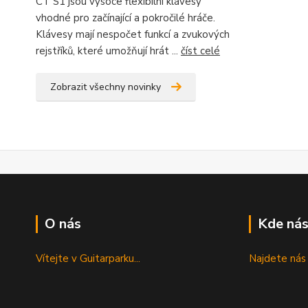
CT S1 jsou vysoce flexibilní klávesy
vhodné pro začínající a pokročilé hráče.
Klávesy mají nespočet funkcí a zvukových
rejstříků, které umožňují hrát ...
číst celé
Zobrazit všechny novinky
O nás
Kde nás
Vítejte v Guitarparku...
Najdete nás 