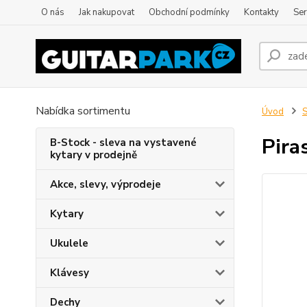
O nás
Jak nakupovat
Obchodní podmínky
Kontakty
Ser
Nabídka sortimentu
Úvod
S
Pira
B-Stock - sleva na vystavené
kytary v prodejně
Akce, slevy, výprodeje
Kytary
Ukulele
Klávesy
Dechy