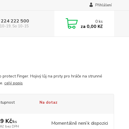
Přihlášení
 224 222 500
0
ks
za
0,00 Kč
10-19, So 10-15
o protect Finger. Hojivý lůj na prsty pro hráče na strunné
je.
celý popis
tupnost
Na dotaz
9 Kč
/
ks
Momentálně není k dispozici
 Kč
bez DPH