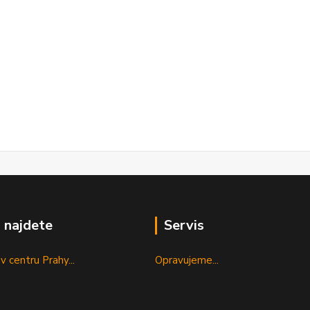
 najdete
Servis
v centru Prahy...
Opravujeme...