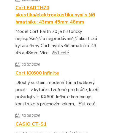
Cort EARTH70
akustika/elektroakustika nyní s šíří
hmatníku: 43mm 45mm 48mm
Model Cort Earth 70 je historicky
nejúspěšnější a nejprodávanější akustická
kytara firmy Cort. nyní s šíří hmatníku: 43,
45 a 48mm..Více
číst celé
20.07.2026
Cort KX600 Infinite
Dlouhý sustain, moderní tón a butikový
pocit – v kytaře stvořené pro hráče, kteří
požadují víc. KX600 Infinite kombinuje
konstrukci s průchozím krkem,...
číst celé
30.06.2026
CASIO CT-S1