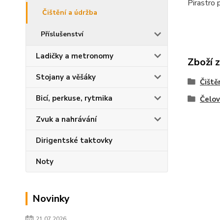
Pirastro 
Čištění a údržba
Příslušenství
Ladičky a metronomy
Zboží 
Stojany a věšáky
Čiště
Bicí, perkuse, rytmika
Čelo
Zvuk a nahrávání
Dirigentské taktovky
Noty
Novinky
21.07.2026