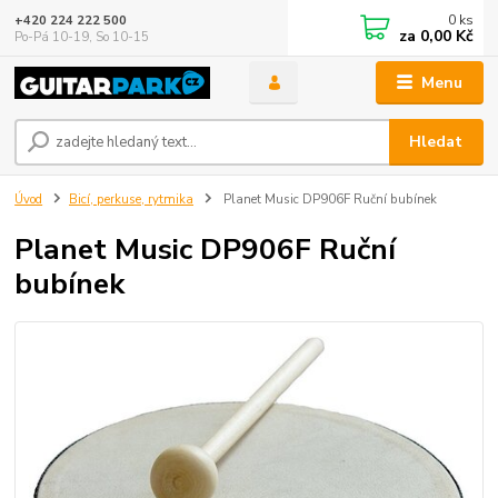
0
ks
+420 224 222 500
za
0,00 Kč
Po-Pá 10-19, So 10-15
Menu
Hledat
Úvod
Bicí, perkuse, rytmika
Planet Music DP906F Ruční bubínek
Planet Music DP906F Ruční
bubínek