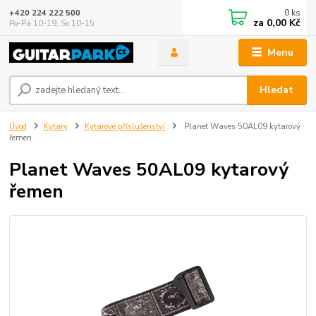
0
ks
+420 224 222 500
za
0,00 Kč
Po-Pá 10-19, So 10-15
Menu
Hledat
Úvod
Kytary
Kytarové příslušenství
Planet Waves 50AL09 kytarový
řemen
Planet Waves 50AL09 kytarový
řemen