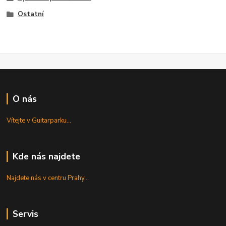
Ostatní
O nás
Vítejte v Guitarparku...
Kde nás najdete
Najdete nás v centru Prahy...
Servis