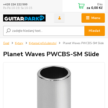
0
ks
+420 224 222 500
za
0,00 Kč
Po-Pá 10-19, So 10-15
Menu
Hledat
Úvod
Kytary
Kytarové příslušenství
Planet Waves PWCBS-SM Slide
Planet Waves PWCBS-SM Slide