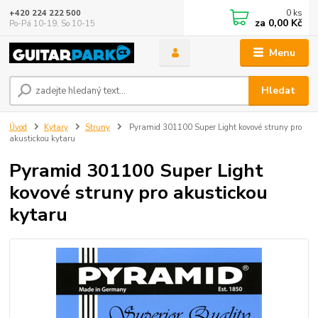
0
ks
+420 224 222 500
za
0,00 Kč
Po-Pá 10-19, So 10-15
Menu
Hledat
Úvod
Kytary
Struny
Pyramid 301100 Super Light kovové struny pro
akustickou kytaru
Pyramid 301100 Super Light
kovové struny pro akustickou
kytaru