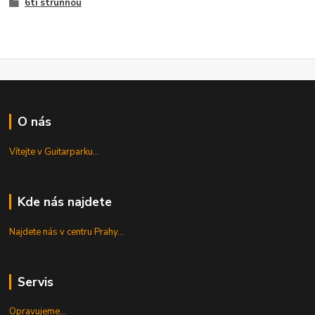
6ti strunnou
O nás
Vítejte v Guitarparku...
Kde nás najdete
Najdete nás v centru Prahy...
Servis
Opravujeme...