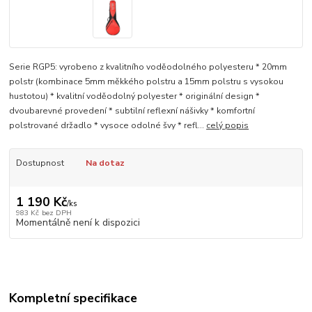
Serie RGP5: vyrobeno z kvalitního voděodolného polyesteru * 20mm
polstr (kombinace 5mm měkkého polstru a 15mm polstru s vysokou
hustotou) * kvalitní voděodolný polyester * originální design *
dvoubarevné provedení * subtilní reflexní nášivky * komfortní
polstrované držadlo * vysoce odolné švy * refl...
celý popis
Dostupnost
Na dotaz
1 190 Kč
/
ks
983 Kč
bez DPH
Momentálně není k dispozici
Kompletní specifikace