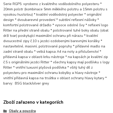
Serie RGP5: vyrobeno z kvalitního voděodolného polyesteru *
20mm polstr (kombinace 5mm měkkého polstru a 15mm polstru s
vysokou hustotou) * kvalitní voděodolný polyester * originální
design * dvoubarevné provedení * subtilní reflexní nášivky *
komfortní polstrované držadlo * vysoce odolné švy * reflexní logo
Ritter na přední straně obalu * polstrované tuhé boky obalu (obal
drží tvar) poskytující maximální ochranu při nárazu * kvalitní
dvoucestné zipy č.10 s jezdci ozdobenými barevnými korálky *
nastavitelné, masivní, polstrované popruhy * přídavné madlo na
zadní straně obalu * velká kapsa A4 na noty a příslušenství *
přídavná kapsa v oblasti krku nástroje * na kapsách je kvalitní zip
č.5 s originálními jezdci Ritter * všechny kapsy mají podšívku s logy
Ritter * vnitřní luxusní plyšová podšívka * všitý tuhý díl z
polyesteru pro maximální ochranu kobylky a hlavy nástroje *
vnitřní přídavná kapsa na trsátka v oblast ochrany hlavy kytary *
barvy: BSG black/silver grey
Zboží zařazeno v kategoriích
Obaly a pouzdra