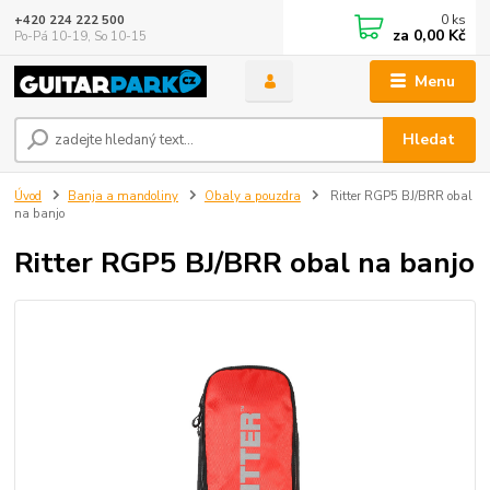
0
ks
+420 224 222 500
za
0,00 Kč
Po-Pá 10-19, So 10-15
Menu
Hledat
Úvod
Banja a mandoliny
Obaly a pouzdra
Ritter RGP5 BJ/BRR obal
na banjo
Ritter RGP5 BJ/BRR obal na banjo