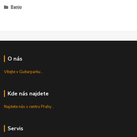
Banjo
O nás
Vítejte v Guitarparku...
Kde nás najdete
Najdete nás v centru Prahy...
Servis