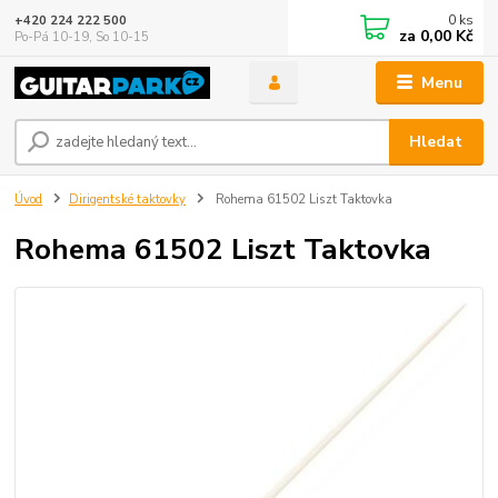
0
ks
+420 224 222 500
za
0,00 Kč
Po-Pá 10-19, So 10-15
Menu
Hledat
Úvod
Dirigentské taktovky
Rohema 61502 Liszt Taktovka
Rohema 61502 Liszt Taktovka