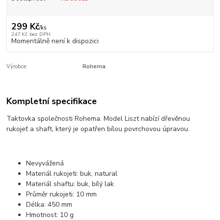
299 Kč
/
ks
247 Kč
bez DPH
Momentálně není k dispozici
Výrobce:
Rohema
Kompletní specifikace
Taktovka společnosti
Rohema
.
Model Liszt n
abízí dřevěnou
rukojeť a shaft, který je opatřen bílou povrchovou úpravou.
Nevyvážená
Materiál rukojeti: buk, natural
Materiál shaftu: buk, bílý lak
Průměr rukojeti: 10 mm
Délka: 450 mm
Hmotnost: 10 g