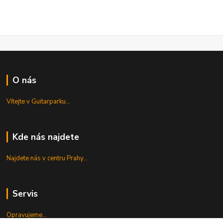
O nás
Vítejte v Guitarparku...
Kde nás najdete
Najdete nás v centru Prahy...
Servis
Opravujeme...