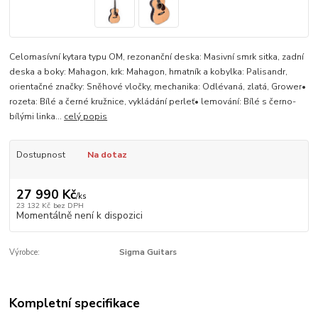
Celomasívní kytara typu OM, rezonanční deska: Masivní smrk sitka, zadní
deska a boky: Mahagon, krk: Mahagon, hmatník a kobylka: Palisandr,
orientačné značky: Sněhové vločky, mechanika: Odlévaná, zlatá, Grower•
rozeta: Bílé a černé kružnice, vykládání perleť• lemování: Bílé s černo-
bílými linka...
celý popis
Dostupnost
Na dotaz
27 990 Kč
/
ks
23 132 Kč
bez DPH
Momentálně není k dispozici
Výrobce:
Sigma Guitars
Kompletní specifikace