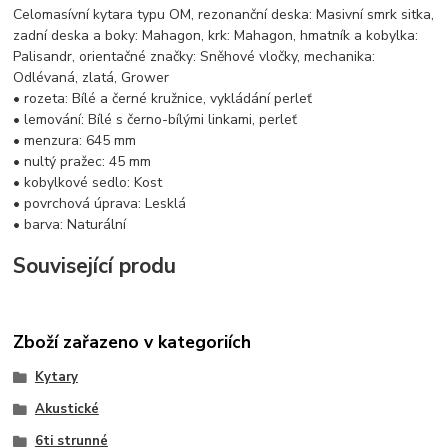
Celomasívní kytara typu OM, rezonanční deska: Masivní smrk sitka,
zadní deska a boky: Mahagon, krk: Mahagon, hmatník a kobylka:
Palisandr, orientačné značky: Sněhové vločky, mechanika:
Odlévaná, zlatá, Grower
• rozeta: Bílé a černé kružnice, vykládání perleť
• lemování: Bílé s černo-bílými linkami, perleť
• menzura: 645 mm
• nultý pražec: 45 mm
• kobylkové sedlo: Kost
• povrchová úprava: Lesklá
• barva: Naturální
Související produ
Zboží zařazeno v kategoriích
Kytary
Akustické
6ti strunné