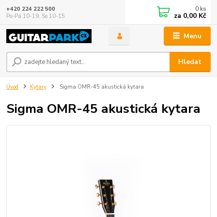
0
ks
+420 224 222 500
za
0,00 Kč
Po-Pá 10-19, So 10-15
Menu
Hledat
Úvod
Kytary
Sigma OMR-45 akustická kytara
Sigma OMR-45 akustická kytara