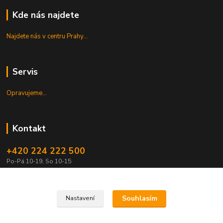
Kde nás najdete
Najdete nás v centru Prahy...
Servis
Opravujeme...
Kontakt
+420 224 222 500
Po-Pá 10-19, So 10-15
shop@guitarpark.cz
Souhlasím
Nastavení