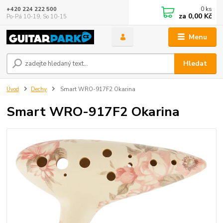
0
ks
+420 224 222 500
za
0,00 Kč
Po-Pá 10-19, So 10-15
Menu
Hledat
Úvod
Dechy
Smart WRO-917F2 Okarina
Smart WRO-917F2 Okarina