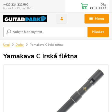
0
ks
+420 224 222 500
za
0,00 Kč
Po-Pá 10-19, So 10-15
Menu
Hledat
Úvod
Dechy
Yamakava C Irská flétna
Yamakava C Irská flétna