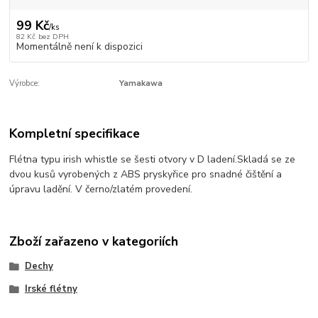
99 Kč
/
ks
82 Kč
bez DPH
Momentálně není k dispozici
Výrobce:
Yamakawa
Kompletní specifikace
Flétna typu irish whistle se šesti otvory v D ladení.Skladá se ze
dvou kusů vyrobených z ABS pryskyřice pro snadné čištění a
úpravu ladění. V černo/zlatém provedení.
Zboží zařazeno v kategoriích
Dechy
Irské flétny