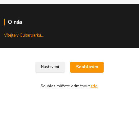
O nás
Vítejte v Guitarparku...
Kde nás najdete
Souhlasím
Nastavení
Najdete nás v centru Prahy...
Souhlas můžete odmítnout
zde
.
Servis
Opravujeme...
Kontakt