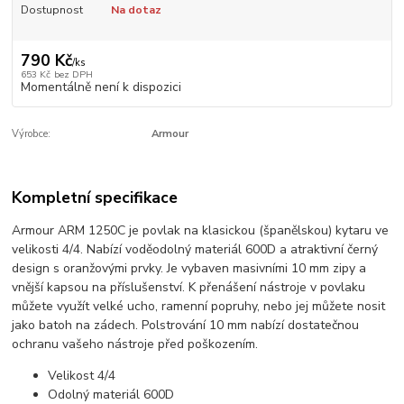
Dostupnost
Na dotaz
790 Kč
/
ks
653 Kč
bez DPH
Momentálně není k dispozici
Výrobce:
Armour
Kompletní specifikace
Armour ARM 1250C je povlak na klasickou (španělskou) kytaru ve
velikosti 4/4. Nabízí voděodolný materiál 600D a atraktivní černý
design s oranžovými prvky. Je vybaven masivními 10 mm zipy a
vnější kapsou na příslušenství. K přenášení nástroje v povlaku
můžete využít velké ucho, ramenní popruhy, nebo jej můžete nosit
jako batoh na zádech. Polstrování 10 mm nabízí dostatečnou
ochranu vašeho nástroje před poškozením.
Velikost 4/4
Odolný materiál 600D