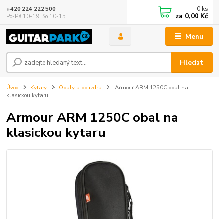
0
ks
+420 224 222 500
za
0,00 Kč
Po-Pá 10-19, So 10-15
Menu
Hledat
Úvod
Kytary
Obaly a pouzdra
Armour ARM 1250C obal na
klasickou kytaru
Armour ARM 1250C obal na
klasickou kytaru