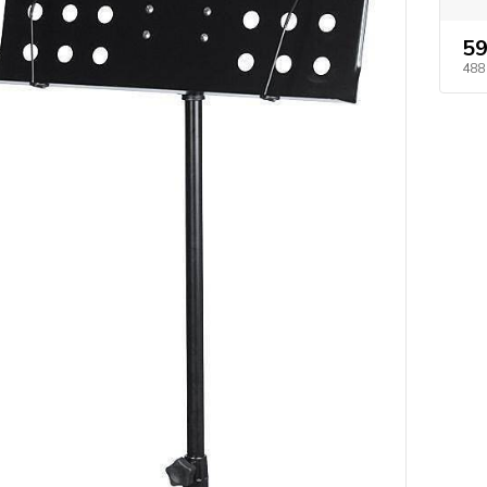
59
488