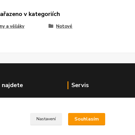
zařazeno v kategoriích
ny a věšáky
Notové
 najdete
Servis
v centru Prahy...
Opravujeme...
Souhlasím
Nastavení