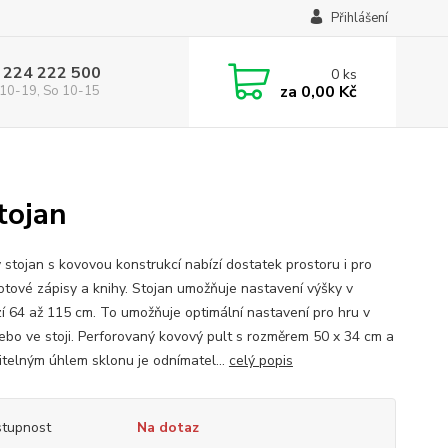
Přihlášení
 224 222 500
0
ks
za
0,00 Kč
10-19, So 10-15
tojan
 stojan s kovovou konstrukcí nabízí dostatek prostoru i pro
notové zápisy a knihy. Stojan umožňuje nastavení výšky v
í 64 až 115 cm. To umožňuje optimální nastavení pro hru v
ebo ve stoji. Perforovaný kovový pult s rozměrem 50 x 34 cm a
itelným úhlem sklonu je odnímatel...
celý popis
tupnost
Na dotaz