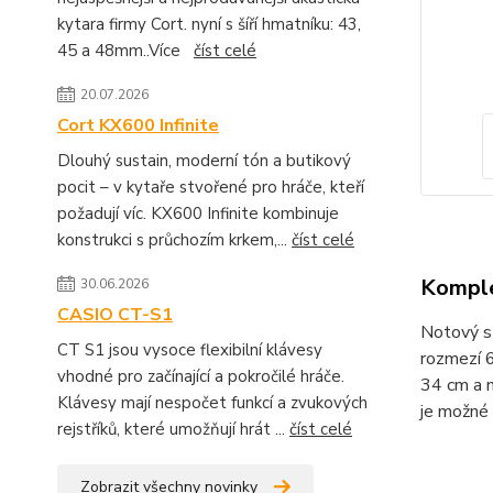
kytara firmy Cort. nyní s šíří hmatníku: 43,
45 a 48mm..Více
číst celé
20.07.2026
Cort KX600 Infinite
Dlouhý sustain, moderní tón a butikový
pocit – v kytaře stvořené pro hráče, kteří
požadují víc. KX600 Infinite kombinuje
konstrukci s průchozím krkem,...
číst celé
Komple
30.06.2026
CASIO CT-S1
Notový st
CT S1 jsou vysoce flexibilní klávesy
rozmezí 6
vhodné pro začínající a pokročilé hráče.
34 cm a n
Klávesy mají nespočet funkcí a zvukových
je možné 
rejstříků, které umožňují hrát ...
číst celé
Zobrazit všechny novinky