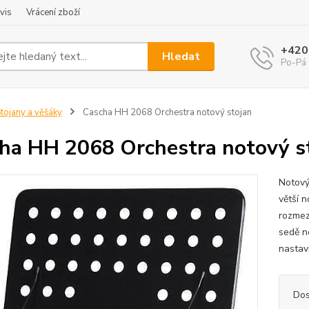
vis
Vrácení zboží
+420
Hledat
Po-Pá 
tojany a věšáky
Cascha HH 2068 Orchestra notový stojan
ha HH 2068 Orchestra notový s
Notový
větší 
rozmez
sedě n
nastav
Dos