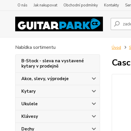
O nás
Jak nakupovat
Obchodní podmínky
Kontakty
Ser
Nabídka sortimentu
Úvod
S
Casc
B-Stock - sleva na vystavené
kytary v prodejně
Akce, slevy, výprodeje
Kytary
Ukulele
Klávesy
Dechy