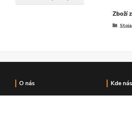
Zboží 
Stoja
O nás
Kde nás
Vítejte v Guitarparku...
Najdete nás 