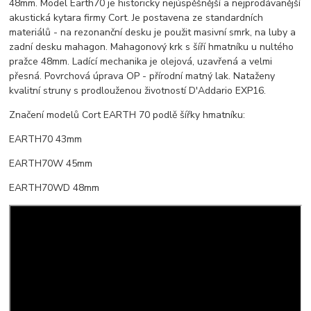
48mm. Model Earth70 je historicky nejúspěšnější a nejprodávanější
akustická kytara firmy Cort. Je postavena ze standardních
materiálů - na rezonanční desku je použit masivní smrk, na luby a
zadní desku mahagon. Mahagonový krk s šíří hmatníku u nultého
pražce 48mm. Ladící mechanika je olejová, uzavřená a velmi
přesná. Povrchová úprava OP - přírodní matný lak. Nataženy
kvalitní struny s prodlouženou životností D'Addario EXP16.
Značení modelů Cort EARTH 70 podlě šířky hmatníku:
EARTH70 43mm
EARTH70W 45mm
EARTH70WD 48mm