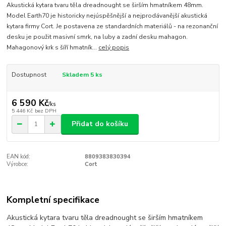
Akustická kytara tvaru těla dreadnought se širším hmatníkem 48mm.
Model Earth70 je historicky nejúspěšnější a nejprodávanější akustická
kytara firmy Cort. Je postavena ze standardních materiálů - na rezonanční
desku je použit masivní smrk, na luby a zadní desku mahagon.
Mahagonový krk s šíří hmatník...
celý popis
Dostupnost
Skladem 5 ks
6 590 Kč
/
ks
5 446 Kč
bez DPH
Přidat do košíku
EAN kód:
8809383830394
Výrobce:
Cort
Kompletní specifikace
Akustická kytara tvaru těla dreadnought se širším hmatníkem