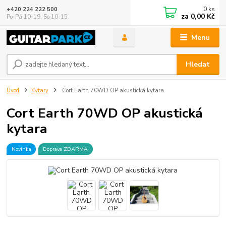
0
ks
+420 224 222 500
za
0,00 Kč
Po-Pá 10-19, So 10-15
Menu
Hledat
Úvod
Kytary
Cort Earth 70WD OP akustická kytara
Cort Earth 70WD OP akustická
kytara
Novinka
Doprava ZDARMA