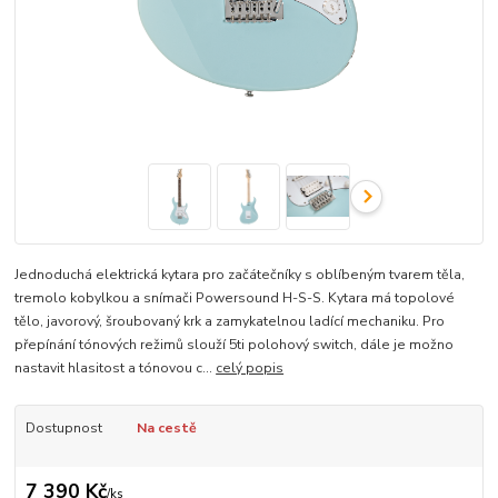
Jednoduchá elektrická kytara pro začátečníky s oblíbeným tvarem těla,
tremolo kobylkou a snímači Powersound H-S-S. Kytara má topolové
tělo, javorový, šroubovaný krk a zamykatelnou ladící mechaniku. Pro
přepínání tónových režimů slouží 5ti polohový switch, dále je možno
nastavit hlasitost a tónovou c...
celý popis
Dostupnost
Na cestě
7 390 Kč
/
ks