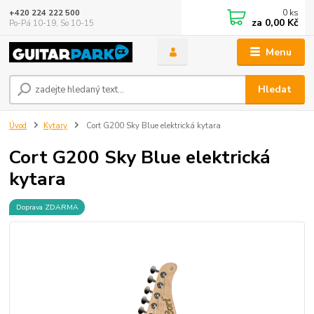
0
ks
+420 224 222 500
za
0,00 Kč
Po-Pá 10-19, So 10-15
Menu
Hledat
Úvod
Kytary
Cort G200 Sky Blue elektrická kytara
Cort G200 Sky Blue elektrická
kytara
Doprava ZDARMA