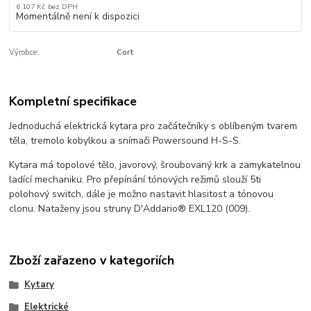
6 107 Kč
bez DPH
Momentálně není k dispozici
Výrobce:
Cort
Kompletní specifikace
Jednoduchá elektrická kytara pro začátečníky s oblíbeným tvarem
těla, tremolo kobylkou a snímači Powersound H-S-S.
Kytara má topolové tělo, javorový, šroubovaný krk a zamykatelnou
ladící mechaniku. Pro přepínání tónových režimů slouží 5ti
polohový switch, dále je možno nastavit hlasitost a tónovou
clonu. Nataženy jsou struny D'Addario® EXL120 (009).
Zboží zařazeno v kategoriích
Kytary
Elektrické