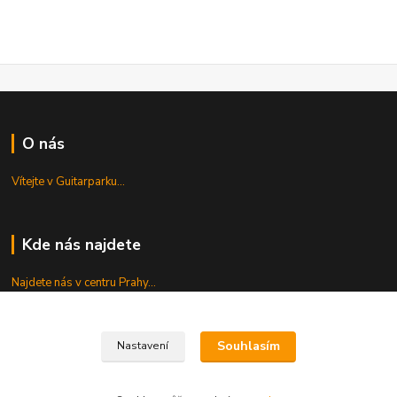
O nás
Vítejte v Guitarparku...
Kde nás najdete
Najdete nás v centru Prahy...
Servis
Souhlasím
Nastavení
Opravujeme...