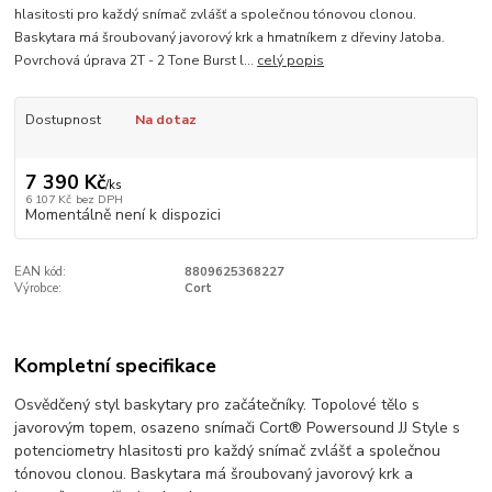
hlasitosti pro každý snímač zvlášť a společnou tónovou clonou.
Baskytara má šroubovaný javorový krk a hmatníkem z dřeviny Jatoba.
Povrchová úprava 2T - 2 Tone Burst l...
celý popis
Dostupnost
Na dotaz
7 390 Kč
/
ks
6 107 Kč
bez DPH
Momentálně není k dispozici
EAN kód:
8809625368227
Výrobce:
Cort
Kompletní specifikace
Osvědčený styl baskytary pro začátečníky. Topolové tělo s
javorovým topem, osazeno snímači Cort® Powersound JJ Style s
potenciometry hlasitosti pro každý snímač zvlášť a společnou
tónovou clonou. Baskytara má šroubovaný javorový krk a