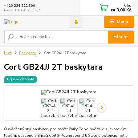
0
ks
+420 224 222 500
za
0,00 Kč
Po-Pá 10-19, So 10-15
Menu
Hledat
Úvod
Baskytary
Cort GB24JJ 2T baskytara
Cort GB24JJ 2T baskytara
Doprava ZDARMA
Osvědčený styl baskytary pro začátečníky. Topolové tělo s javorovým
topem, osazeno snímači Cort® Powersound JJ Style s potenciometry