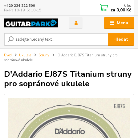
0
ks
+420 224 222 500
za
0,00 Kč
Po-Pá 10-19, So 10-15
Menu
Hledat
Úvod
Ukulele
Struny
D'Addario EJ87S Titanium struny pro
sopránové ukulele
D'Addario EJ87S Titanium struny
pro sopránové ukulele