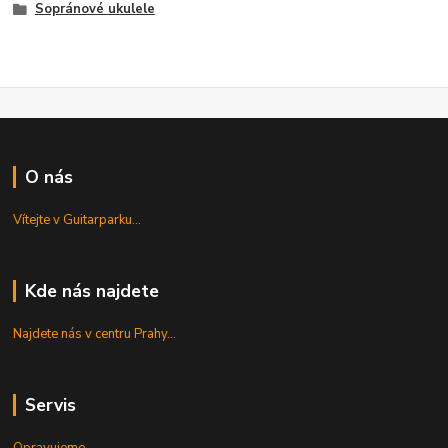
Sopránové ukulele
O nás
Vítejte v Guitarparku...
Kde nás najdete
Najdete nás v centru Prahy...
Servis
Opravujeme...