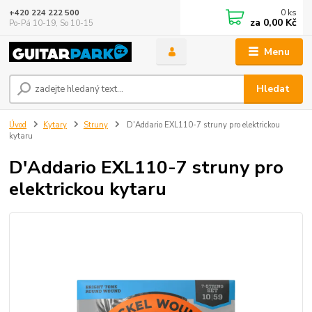
0
ks
+420 224 222 500
za
0,00 Kč
Po-Pá 10-19, So 10-15
Menu
Hledat
Úvod
Kytary
Struny
D'Addario EXL110-7 struny pro elektrickou
kytaru
D'Addario EXL110-7 struny pro
elektrickou kytaru