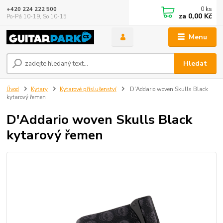
0
ks
+420 224 222 500
za
0,00 Kč
Po-Pá 10-19, So 10-15
Menu
Hledat
Úvod
Kytary
Kytarové příslušenství
D'Addario woven Skulls Black
kytarový řemen
D'Addario woven Skulls Black
kytarový řemen