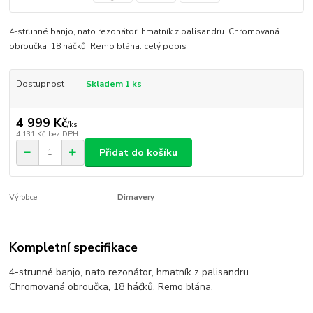
4-strunné banjo, nato rezonátor, hmatník z palisandru. Chromovaná
obroučka, 18 háčků. Remo blána.
celý popis
Dostupnost
Skladem 1 ks
4 999 Kč
/
ks
4 131 Kč
bez DPH
Přidat do košíku
Výrobce:
Dimavery
Kompletní specifikace
4-strunné banjo, nato rezonátor, hmatník z palisandru.
Chromovaná obroučka, 18 háčků. Remo blána.