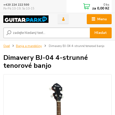
0
ks
+420 224 222 500
za
0,00 Kč
Po-Pá 10-19, So 10-15
Menu
Hledat
Úvod
Banja a mandoliny
Dimavery BJ-04 4-strunné tenorové banjo
Dimavery BJ-04 4-strunné
tenorové banjo