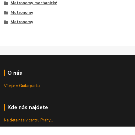
Metronomy mechanické
Metronomy
Metronomy
O nás
Vítejte v Guitarparku...
Kde nás najdete
Najdete nás v centru Prahy...