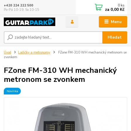
0
ks
+420 224 222 500
za
0,00 Kč
Po-Pá 10-19, So 10-15
Menu
Hledat
Úvod
Ladičky a metronomy
FZone FM-310 WH mechanický metronom se
zvonkem
FZone FM-310 WH mechanický
metronom se zvonkem
Novinka