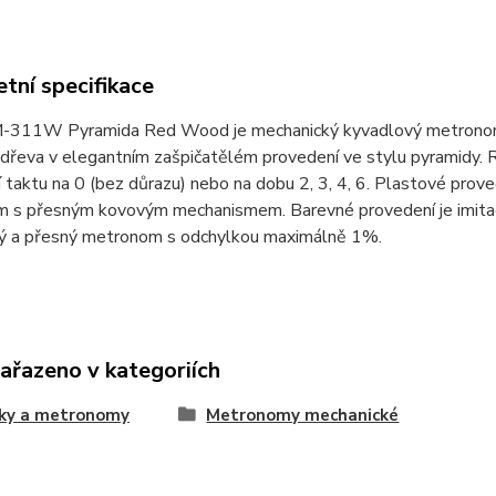
tní specifikace
-311W Pyramida Red Wood je mechanický kyvadlový metronom 
dřeva v elegantním zašpičatělém provedení ve stylu pyramidy.
 taktu na 0 (bez důrazu) nebo na dobu 2, 3, 4, 6. Plastové pr
m s přesným kovovým mechanismem. Barevné provedení je imitac
vý a přesný metronom s odchylkou maximálně 1%.
zařazeno v kategoriích
čky a metronomy
Metronomy mechanické