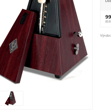
Dos
99
818
Výrobc