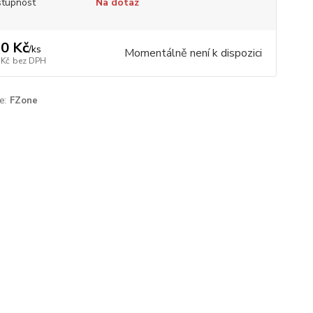
tupnost
Na dotaz
0 Kč
/
ks
Momentálně není k dispozici
 Kč
bez DPH
e:
FZone