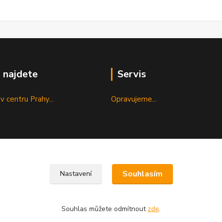
 najdete
Servis
v centru Prahy...
Opravujeme...
Souhlasím
Nastavení
Souhlas můžete odmítnout
zde
.