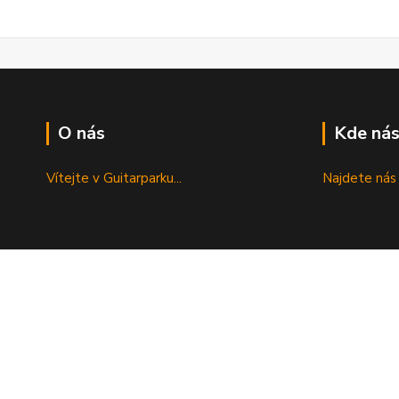
O nás
Kde nás
Vítejte v Guitarparku...
Najdete nás 