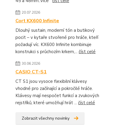
45 a 48mm..Více
číst celé
20.07.2026
Cort KX600 Infinite
Dlouhý sustain, moderní tón a butikový
pocit – v kytaře stvořené pro hráče, kteří
požadují víc. KX600 Infinite kombinuje
konstrukci s průchozím krkem,...
číst celé
30.06.2026
CASIO CT-S1
CT S1 jsou vysoce flexibilní klávesy
vhodné pro začínající a pokročilé hráče.
Klávesy mají nespočet funkcí a zvukových
rejstříků, které umožňují hrát ...
číst celé
Zobrazit všechny novinky