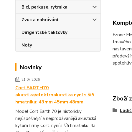
Bicí, perkuse, rytmika
Zvuk a nahrávání
Komple
Dirigentské taktovky
Fzone FM
tmavého 
Noty
nastavení
předevší
spolehli
Novinky
21.07.2026
Cort EARTH70
akustika/elektroakustika nyní s šíří
Zboží 
hmatníku: 43mm 45mm 48mm
Ladi
Model Cort Earth 70 je historicky
nejúspěšnější a nejprodávanější akustická
kytara firmy Cort. nyní s šíří hmatníku: 43,