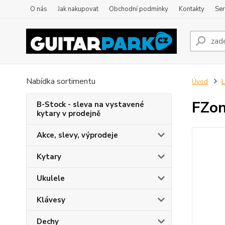
O nás
Jak nakupovat
Obchodní podmínky
Kontakty
Ser
Nabídka sortimentu
Úvod
L
FZo
B-Stock - sleva na vystavené
kytary v prodejně
Akce, slevy, výprodeje
Kytary
Ukulele
Klávesy
Dechy