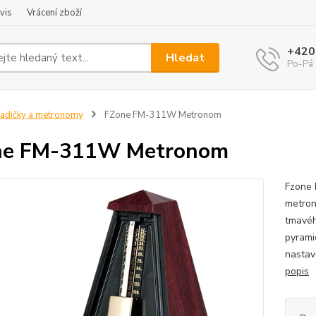
vis
Vrácení zboží
+420
Hledat
Po-Pá 
adičky a metronomy
FZone FM-311W Metronom
ne FM-311W Metronom
Fzone 
metron
tmavéh
pyrami
nastave
popis