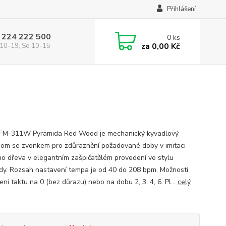
Přihlášení
 224 222 500
0
ks
za
0,00 Kč
10-19, So 10-15
FM-311W Pyramida Red Wood je mechanický kyvadlový
om se zvonkem pro zdůraznění požadované doby v imitaci
o dřeva v elegantním zašpičatělém provedení ve stylu
dy. Rozsah nastavení tempa je od 40 do 208 bpm. Možnosti
ní taktu na 0 (bez důrazu) nebo na dobu 2, 3, 4, 6. Pl...
celý