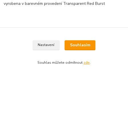
vyrobena v barevném provedení Transparent Red Burst
Souhlasím
Nastavení
Zboží zařazeno v kategoriích
Kytary
Souhlas můžete odmítnout
zde
.
Elektrické
O nás