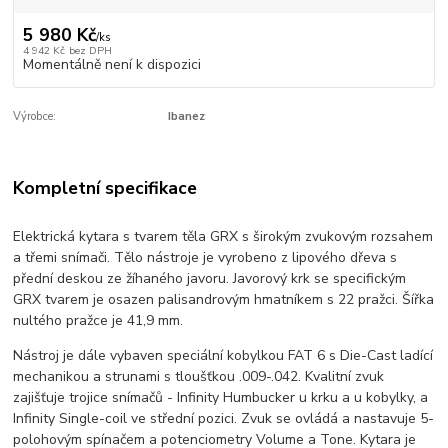
5 980 Kč
/
ks
4 942 Kč
bez DPH
Momentálně není k dispozici
Výrobce:
Ibanez
Kompletní specifikace
Elektrická kytara s tvarem těla GRX s širokým zvukovým rozsahem
a třemi snímači. Tělo nástroje je vyrobeno z lipového dřeva s
přední deskou ze žíhaného javoru. Javorový krk se specifickým
GRX tvarem je osazen palisandrovým hmatníkem s 22 pražci. Šířka
nultého pražce je 41,9 mm.
Nástroj je dále vybaven speciální kobylkou FAT 6 s Die-Cast ladící
mechanikou a strunami s tloušťkou .009-.042. Kvalitní zvuk
zajišťuje trojice snímačů - Infinity Humbucker u krku a u kobylky, a
Infinity Single-coil ve střední pozici. Zvuk se ovládá a nastavuje 5-
polohovým spínačem a potenciometry Volume a Tone. Kytara je