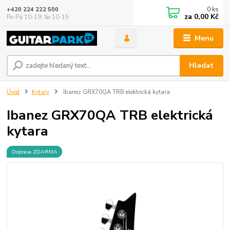
0
ks
+420 224 222 500
za
0,00 Kč
Po-Pá 10-19, So 10-15
Menu
Hledat
Úvod
Kytary
Ibanez GRX70QA TRB elektrická kytara
Ibanez GRX70QA TRB elektrická
kytara
Doprava ZDARMA