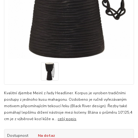
Kvalitní djembe Meinl z řady Headliner. Korpus je vyroben tradičními
postupy z jednoho kusu mahagonu. Ozdobeno je ručně vyřezávaným
motivem připomínajícím tekoucí řeku (Black River design). Řezby také
pomáhají lepšímu držení nástroje mezi koleny. Blána o průměru 10"/25,4
cm je z výběrové kozí kůže a...
celý popis
Dostupnost
Na dotaz