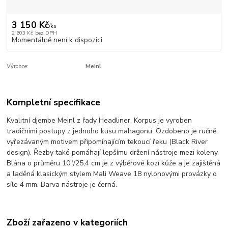
3 150 Kč
/
ks
2 603 Kč
bez DPH
Momentálně není k dispozici
Výrobce:
Meinl
Kompletní specifikace
Kvalitní djembe Meinl z řady Headliner. Korpus je vyroben
tradičními postupy z jednoho kusu mahagonu. Ozdobeno je ručně
vyřezávaným motivem připomínajícím tekoucí řeku (Black River
design). Řezby také pomáhají lepšímu držení nástroje mezi koleny.
Blána o průměru 10"/25,4 cm je z výběrové kozí kůže a je zajištěná
a laděná klasickým stylem Mali Weave 18 nylonovými provázky o
síle 4 mm. Barva nástroje je černá.
Zboží zařazeno v kategoriích