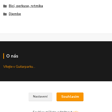
Bicí, perkuse, rytmika
Djembe
O nás
Vítejte v Guitarparku...
Kde nás najdete
Najdete nás v centru Prahy...
Souhlasím
Nastavení