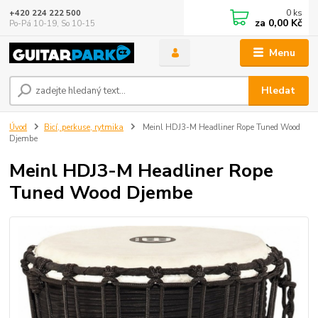
0
ks
+420 224 222 500
za
0,00 Kč
Po-Pá 10-19, So 10-15
Menu
Hledat
Úvod
Bicí, perkuse, rytmika
Meinl HDJ3-M Headliner Rope Tuned Wood
Djembe
Meinl HDJ3-M Headliner Rope
Tuned Wood Djembe