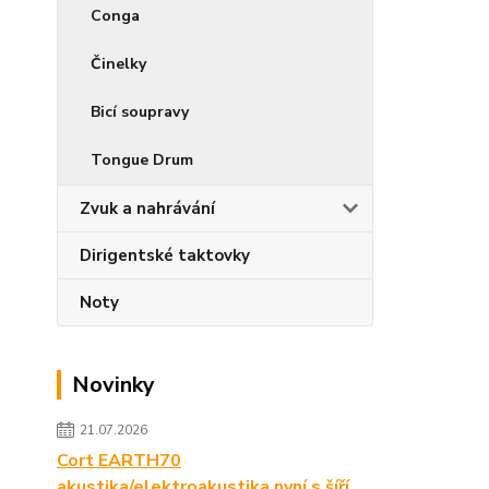
Conga
Činelky
Bicí soupravy
Tongue Drum
Zvuk a nahrávání
Dirigentské taktovky
Noty
Novinky
21.07.2026
Cort EARTH70
akustika/elektroakustika nyní s šíří