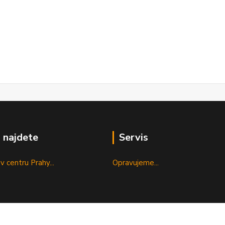
 najdete
Servis
v centru Prahy...
Opravujeme...