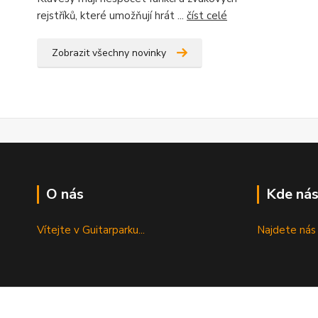
rejstříků, které umožňují hrát ...
číst celé
Zobrazit všechny novinky
O nás
Kde nás
Vítejte v Guitarparku...
Najdete nás 