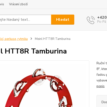
vis
Vrácení zboží
+420
Hledat
Po-Pá 
icí, perkuse, rytmika
Meinl HTT8R Tamburina
l HTT8R Tamburina
Ruční 
8", kt
řadou p
vybave
popis
Dos