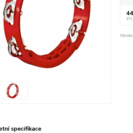
44
371
Výrobc
tní specifikace