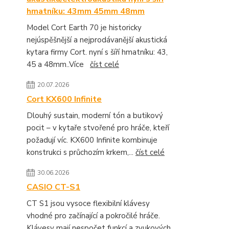
hmatníku: 43mm 45mm 48mm
Model Cort Earth 70 je historicky
nejúspěšnější a nejprodávanější akustická
kytara firmy Cort. nyní s šíří hmatníku: 43,
45 a 48mm..Více
číst celé
20.07.2026
Cort KX600 Infinite
Dlouhý sustain, moderní tón a butikový
pocit – v kytaře stvořené pro hráče, kteří
požadují víc. KX600 Infinite kombinuje
konstrukci s průchozím krkem,...
číst celé
30.06.2026
CASIO CT-S1
CT S1 jsou vysoce flexibilní klávesy
vhodné pro začínající a pokročilé hráče.
Klávesy mají nespočet funkcí a zvukových