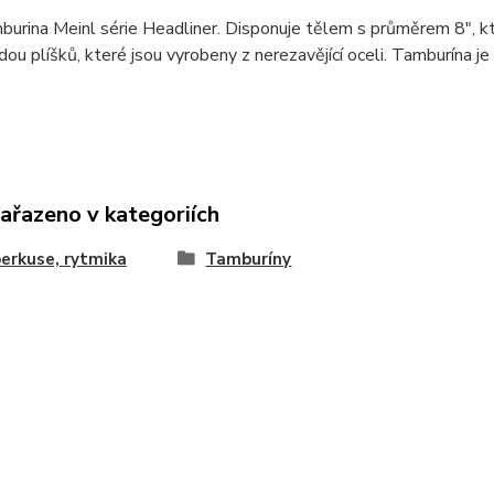
burina Meinl série Headliner. Disponuje tělem s průměrem 8", k
dou plíšků, které jsou vyrobeny z nerezavějící oceli. Tamburína j
zařazeno v kategoriích
 perkuse, rytmika
Tamburíny