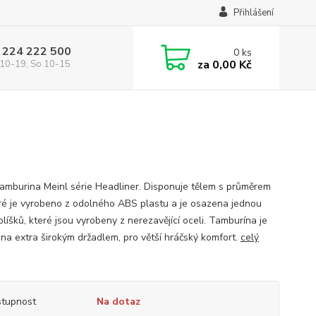
Přihlášení
 224 222 500
0
ks
za
0,00 Kč
10-19, So 10-15
tamburina Meinl série Headliner. Disponuje tělem s průměrem
eré je vyrobeno z odolného ABS plastu a je osazena jednou
líšků, které jsou vyrobeny z nerezavějící oceli. Tamburína je
na extra širokým držadlem, pro větší hráčský komfort.
celý
tupnost
Na dotaz