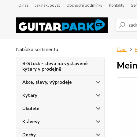
O nás
Jak nakupovat
Obchodní podmínky
Kontakty
Ser
Nabídka sortimentu
Úvod
B
Mein
B-Stock - sleva na vystavené
kytary v prodejně
Akce, slevy, výprodeje
Kytary
Ukulele
Klávesy
Dechy