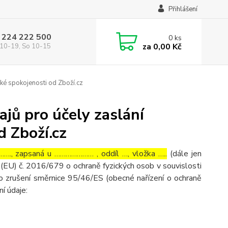
Přihlášení
 224 222 500
0
ks
za
0,00 Kč
10-19, So 10-15
ké spokojenosti od Zboží.cz
jů pro účely zaslání
d Zboží.cz
…., zapsaná u ………………… , oddíl …, vložka …..
(dále jen
(EU) č. 2016/679 o ochraně fyzických osob v souvislosti
o zrušení směrnice 95/46/ES (obecné nařízení o ochraně
ní údaje: