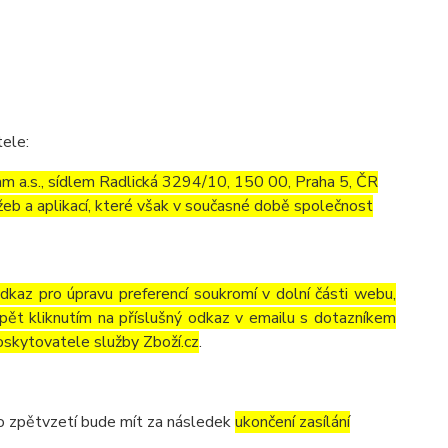
tele:
m a.s., sídlem Radlická 3294/10, 150 00, Praha 5, ČR
eb a aplikací, které však v současné době společnost
odkaz pro úpravu preferencí soukromí v dolní části webu,
pět kliknutím na příslušný odkaz v emailu s dotazníkem
oskytovatele služby Zboží.cz
.
to zpětvzetí bude mít za následek
ukončení zasílání