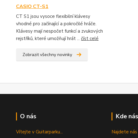
CASIO CT-S1
CT S1 jsou vysoce flexibilní klávesy
vhodné pro začínající a pokročilé hráče.
Klávesy mají nespočet funkcí a zvukových
rejstříků, které umožňují hrát ...
číst celé
Zobrazit všechny novinky
O nás
Kde nás
Vítejte v Guitarparku...
Najdete nás 