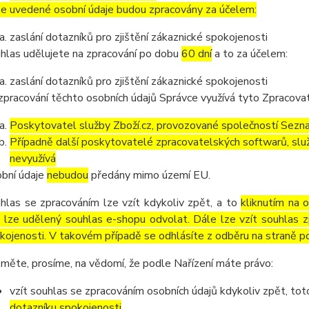
e uvedené osobní údaje budou zpracovány za účelem:
zaslání dotazníků pro zjištění zákaznické spokojenosti
hlas udělujete na zpracování po dobu
60 dní
a to za účelem:
zaslání dotazníků pro zjištění zákaznické spokojenosti
zpracování těchto osobních údajů Správce využívá tyto Zpracova
Poskytovatel služby Zboží.cz, provozované společností Sezna
Případně další poskytovatelé zpracovatelských softwarů, služ
nevyužívá
bní údaje
nebudou
předány mimo území EU.
hlas se zpracováním lze vzít kdykoliv zpět, a to
kliknutím na 
 lze udělený souhlas e-shopu odvolat. Dále lze vzít souhlas z
kojenosti. V takovém případě se odhlásíte z odběru na straně p
měte, prosíme, na vědomí, že podle Nařízení máte právo:
vzít souhlas se zpracováním osobních údajů kdykoliv zpět, to
dotazníku spokojenosti