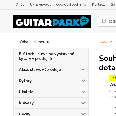
O nás
Jak nakupovat
Obchodní podmínky
Kontakty
Ser
Nabídka sortimentu
Úvod
S
B-Stock - sleva na vystavené
Souh
kytary v prodejně
dota
Akce, slevy, výprodeje
Udě
Kytary
„Sp
se 
Ukulele
oso
Klávesy
Dechy