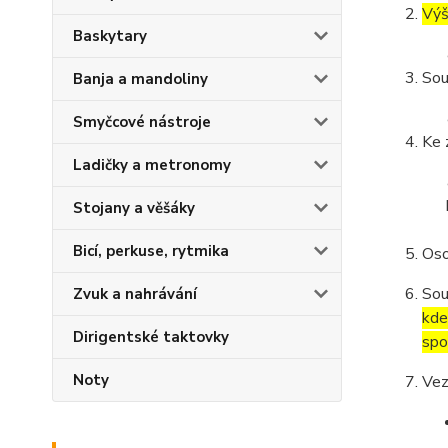
Výš
Baskytary
Sou
Banja a mandoliny
Smyčcové nástroje
Ke 
Ladičky a metronomy
Stojany a věšáky
Bicí, perkuse, rytmika
Oso
Sou
Zvuk a nahrávání
kde
Dirigentské taktovky
spo
Noty
Vez