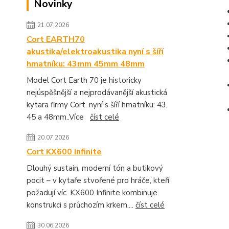
Novinky
21.07.2026
Cort EARTH70
akustika/elektroakustika nyní s šíří
hmatníku: 43mm 45mm 48mm
Model Cort Earth 70 je historicky
nejúspěšnější a nejprodávanější akustická
kytara firmy Cort. nyní s šíří hmatníku: 43,
45 a 48mm..Více
číst celé
20.07.2026
Cort KX600 Infinite
Dlouhý sustain, moderní tón a butikový
pocit – v kytaře stvořené pro hráče, kteří
požadují víc. KX600 Infinite kombinuje
konstrukci s průchozím krkem,...
číst celé
30.06.2026