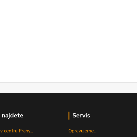
 najdete
Servis
v centru Prahy...
Opravujeme...