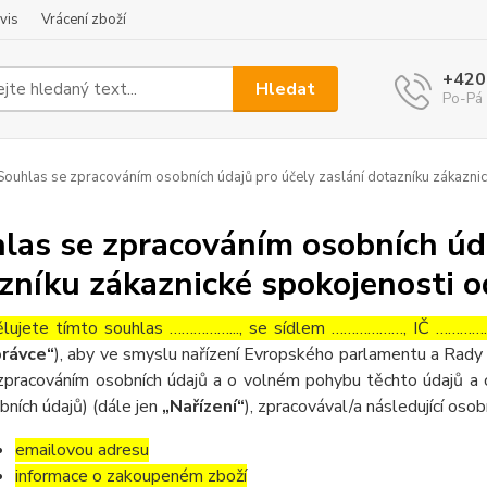
vis
Vrácení zboží
+420
Hledat
Po-Pá 
ouhlas se zpracováním osobních údajů pro účely zaslání dotazníku zákaznic
las se zpracováním osobních úda
zníku zákaznické spokojenosti o
lujete tímto souhlas ……………..., se sídlem ………………, IČ ……………
rávce“
), aby ve smyslu nařízení Evropského parlamentu a Rady 
zpracováním osobních údajů a o volném pohybu těchto údajů a 
bních údajů) (dále jen
„Nařízení“
), zpracovával/a následující osob
emailovou adresu
informace o zakoupeném zboží