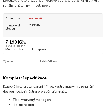
Kobylkový a nultý pražec: kost Povrchová úprava: lesk Šířka hmatníku u
nultého pražce [mm]: ...
celý popis
Dostupnost
Na cestě
Cena před
7 490 Kč
slevou
7 190 Kč
/
ks
5 942 Kč
bez DPH
Momentálně není k dispozici
Výrobce:
Pablo Vitaso
Kompletní specifikace
Klasická kytara standardní 4/4 velikosti s masivní rezonanční
deskou. Ideální nástroj pro začínající hráče.
Tělo:
vrstvený mahagon
Krk:
mahagon