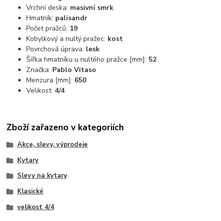
Vrchní deska:
masivní smrk
Hmatník:
palisandr
Počet pražců:
19
Kobylkový a nultý pražec:
kost
Povrchová úprava:
lesk
Šířka hmatníku u nultého pražce [mm]:
52
Značka:
Pablo Vitaso
Menzura [mm]:
650
Velikost:
4/4
Zboží zařazeno v kategoriích
Akce, slevy, výprodeje
Kytary
Slevy na kytary
Klasické
velikost 4/4