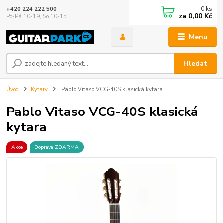
0
ks
+420 224 222 500
za
0,00 Kč
Po-Pá 10-19, So 10-15
Menu
Hledat
Úvod
Kytary
Pablo Vitaso VCG-40S klasická kytara
Pablo Vitaso VCG-40S klasická
kytara
Akce
Doprava ZDARMA