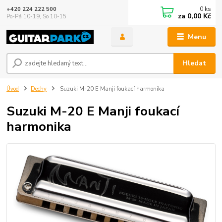
0
ks
+420 224 222 500
za
0,00 Kč
Po-Pá 10-19, So 10-15
Menu
Hledat
Úvod
Dechy
Suzuki M-20 E Manji foukací harmonika
Suzuki M-20 E Manji foukací
harmonika