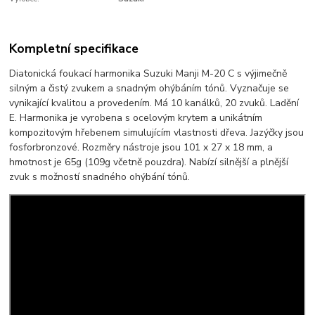
Kompletní specifikace
Diatonická foukací harmonika Suzuki Manji M-20 C s výjimečně
silným a čistý zvukem a snadným ohýbáním tónů. Vyznačuje se
vynikající kvalitou a provedením. Má 10 kanálků, 20 zvuků. Ladění
E. Harmonika je vyrobena s ocelovým krytem a unikátním
kompozitovým hřebenem simulujícím vlastnosti dřeva. Jazýčky jsou
fosforbronzové. Rozměry nástroje jsou 101 x 27 x 18 mm, a
hmotnost je 65g (109g včetně pouzdra). Nabízí silnější a plnější
zvuk s možností snadného ohýbání tónů.