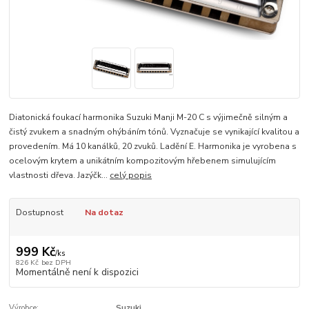
Diatonická foukací harmonika Suzuki Manji M-20 C s výjimečně silným a
čistý zvukem a snadným ohýbáním tónů. Vyznačuje se vynikající kvalitou a
provedením. Má 10 kanálků, 20 zvuků. Ladění E. Harmonika je vyrobena s
ocelovým krytem a unikátním kompozitovým hřebenem simulujícím
vlastnosti dřeva. Jazýčk...
celý popis
Dostupnost
Na dotaz
999 Kč
/
ks
826 Kč
bez DPH
Momentálně není k dispozici
Výrobce:
Suzuki