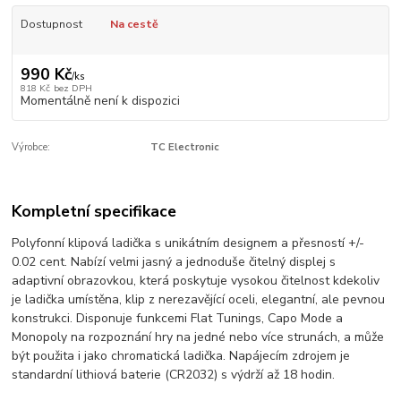
Dostupnost
Na cestě
990 Kč
/
ks
818 Kč
bez DPH
Momentálně není k dispozici
Výrobce:
TC Electronic
Kompletní specifikace
Polyfonní klipová ladička s unikátním designem a přesností +/-
0.02 cent. Nabízí velmi jasný a jednoduše čitelný displej s
adaptivní obrazovkou, která poskytuje vysokou čitelnost kdekoliv
je ladička umístěna, klip z nerezavějící oceli, elegantní, ale pevnou
konstrukci. Disponuje funkcemi Flat Tunings, Capo Mode a
Monopoly na rozpoznání hry na jedné nebo více strunách, a může
být použita i jako chromatická ladička. Napájecím zdrojem je
standardní lithiová baterie (CR2032) s výdrží až 18 hodin.