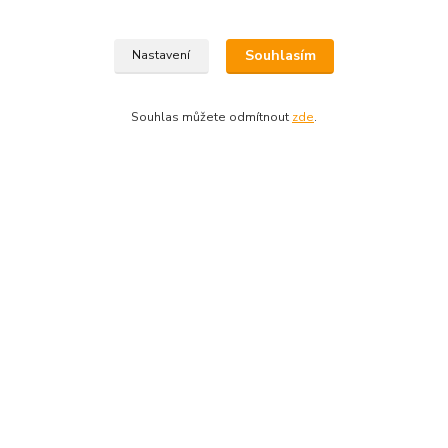
Kde nás najdete
Souhlasím
Nastavení
Najdete nás v centru Prahy...
Souhlas můžete odmítnout
zde
.
Servis
Opravujeme...
Kontakt
+420 224 222 500
Po-Pá 10-19, So 10-15
shop@guitarpark.cz