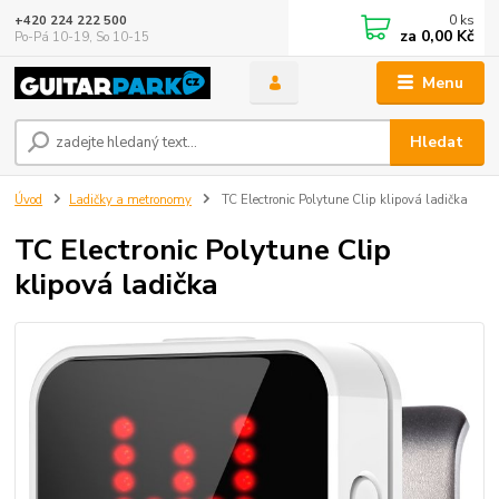
0
ks
+420 224 222 500
za
0,00 Kč
Po-Pá 10-19, So 10-15
Menu
Hledat
Úvod
Ladičky a metronomy
TC Electronic Polytune Clip klipová ladička
TC Electronic Polytune Clip
klipová ladička