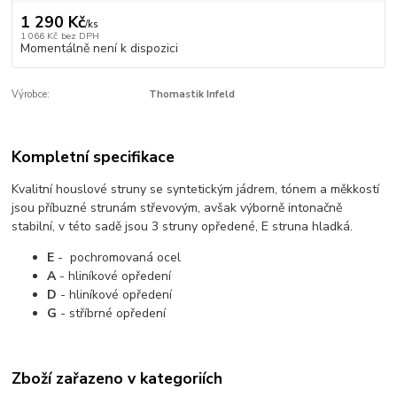
1 290 Kč
/
ks
1 066 Kč
bez DPH
Momentálně není k dispozici
Výrobce:
Thomastik Infeld
Kompletní specifikace
Kvalitní houslové struny se syntetickým jádrem, tónem a měkkostí
jsou příbuzné strunám střevovým, avšak výborně intonačně
stabilní, v této sadě jsou 3 struny opředené, E struna hladká.
E
- pochromovaná ocel
A
- hliníkové opředení
D
- hliníkové opředení
G
- stříbrné opředení
Zboží zařazeno v kategoriích