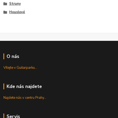
Struny
Houslové
O nás
Vítejte v Guitarparku...
Kde nás najdete
Najdete nás v centru Prahy...
Servis