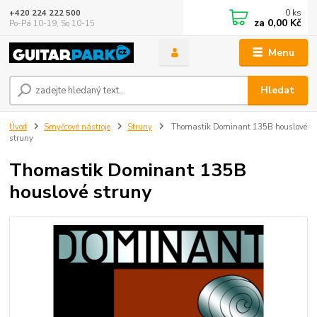
0
ks
+420 224 222 500
za
0,00 Kč
Po-Pá 10-19, So 10-15
Menu
Hledat
Úvod
Smyčcové nástroje
Struny
Thomastik Dominant 135B houslové
struny
Thomastik Dominant 135B
houslové struny