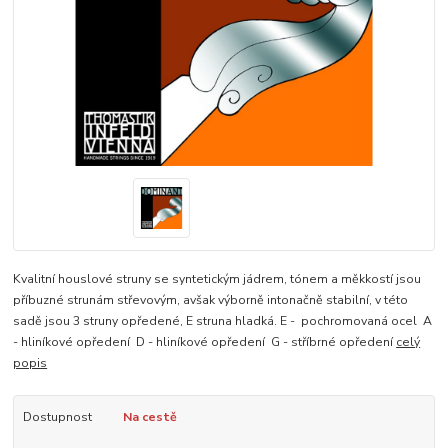
Kvalitní houslové struny se syntetickým jádrem, tónem a měkkostí jsou
příbuzné strunám střevovým, avšak výborně intonačně stabilní, v této
sadě jsou 3 struny opředené, E struna hladká. E - pochromovaná ocel A
- hliníkové opředení D - hliníkové opředení G - stříbrné opředení
celý
popis
Dostupnost
Na cestě