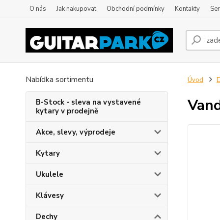
O nás
Jak nakupovat
Obchodní podmínky
Kontakty
Ser
Nabídka sortimentu
Úvod
Vand
B-Stock - sleva na vystavené
kytary v prodejně
Akce, slevy, výprodeje
Kytary
Ukulele
Klávesy
Dechy