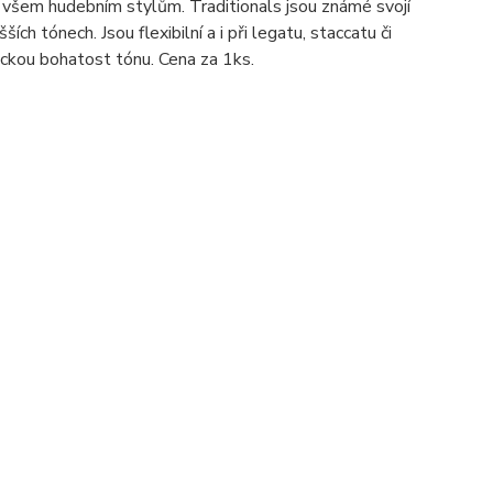
í všem hudebním stylům. Traditionals jsou známé svojí
ích tónech. Jsou flexibilní a i při legatu, staccatu či
pickou bohatost tónu. Cena za 1ks.