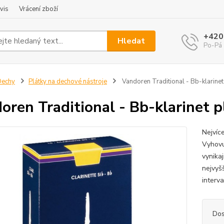
vis
Vrácení zboží
+420
Hledat
Po-Pá 
Dechy
Plátky na dechové nástroje
Vandoren Traditional - Bb-klarinet
oren Traditional - Bb-klarinet p
Nejvíc
Vyhovu
vynikaj
nejvyšš
interva
Dos