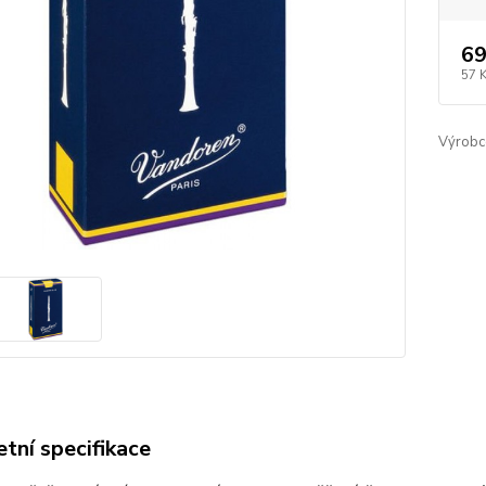
69
57 
Výrobc
tní specifikace