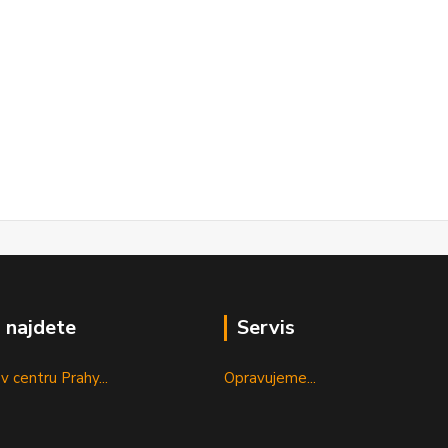
 najdete
Servis
v centru Prahy...
Opravujeme...