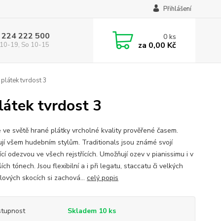
Přihlášení
 224 222 500
0
ks
za
0,00 Kč
10-19, So 10-15
 plátek tvrdost 3
látek tvrdost 3
e ve světě hrané plátky vrcholné kvality prověřené časem.
jí všem hudebním stylům. Traditionals jsou známé svojí
ící odezvou ve všech rejstřících. Umožňují ozev v pianissimu i v
ích tónech. Jsou flexibilní a i při legatu, staccatu či velkých
lových skocích si zachová...
celý popis
tupnost
Skladem 10 ks