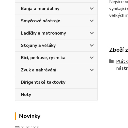
Nejvíce v
vynikající
Banja a mandoliny
velkých i
Smyčcové nástroje
Ladičky a metronomy
Stojany a věšáky
Zboží 
Bicí, perkuse, rytmika
Plátk
nástr
Zvuk a nahrávání
Dirigentské taktovky
Noty
Novinky