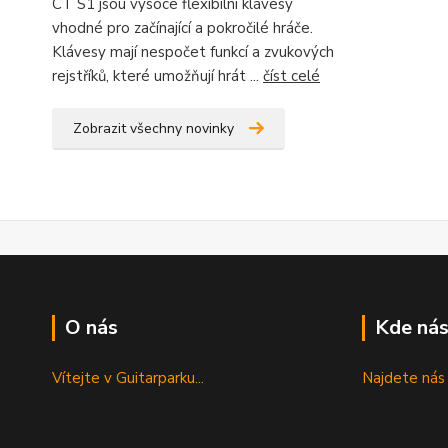
CT S1 jsou vysoce flexibilní klávesy
vhodné pro začínající a pokročilé hráče.
Klávesy mají nespočet funkcí a zvukových
rejstříků, které umožňují hrát ...
číst celé
Zobrazit všechny novinky
O nás
Kde nás
Vítejte v Guitarparku...
Najdete nás 