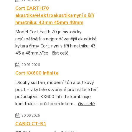
21.07.2026
Cort EARTH70
akustika/elektroakustika nyní s šíří
hmatníku: 43mm 45mm 48mm
Model Cort Earth 70 je historicky
nejúspěšnější a nejprodávanější akustická
kytara firmy Cort. nyní s šíří hmatníku: 43,
45 a 48mm..Více
číst celé
20.07.2026
Cort KX600 Infinite
Dlouhý sustain, moderní tón a butikový
pocit – v kytaře stvořené pro hráče, kteří
požadují víc. KX600 Infinite kombinuje
konstrukci s průchozím krkem,...
číst celé
30.06.2026
CASIO CT-S1