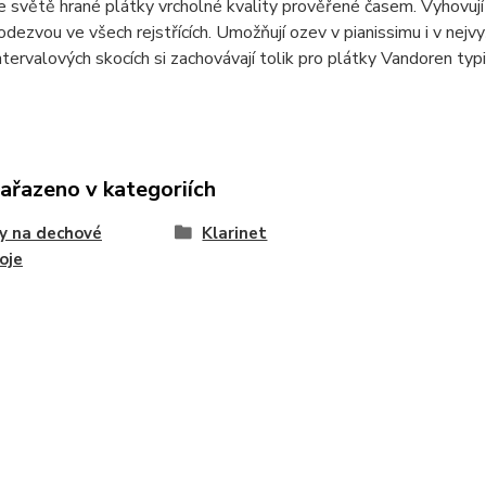
e světě hrané plátky vrcholné kvality prověřené časem. Vyhovuj
 odezvou ve všech rejstřících. Umožňují ozev v pianissimu i v nejvyšš
ntervalových skocích si zachovávají tolik pro plátky Vandoren ty
zařazeno v kategoriích
y na dechové
Klarinet
oje